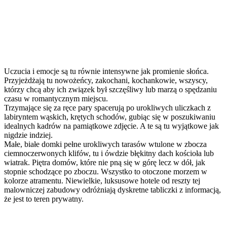
Uczucia i emocje są tu równie intensywne jak promienie słońca.
Przyjeżdżają tu nowożeńcy, zakochani, kochankowie, wszyscy,
którzy chcą aby ich związek był szczęśliwy lub marzą o spędzaniu
czasu w romantycznym miejscu.
Trzymające się za ręce pary spacerują po urokliwych uliczkach z
labiryntem wąskich, krętych schodów, gubiąc się w poszukiwaniu
idealnych kadrów na pamiątkowe zdjęcie. A te są tu wyjątkowe jak
nigdzie indziej.
Małe, białe domki pełne urokliwych tarasów wtulone w zbocza
ciemnoczerwonych klifów, tu i ówdzie błękitny dach kościoła lub
wiatrak. Piętra domów, które nie pną się w górę lecz w dół, jak
stopnie schodzące po zboczu. Wszystko to otoczone morzem w
kolorze atramentu. Niewielkie, luksusowe hotele od reszty tej
malowniczej zabudowy odróżniają dyskretne tabliczki z informacją,
że jest to teren prywatny.