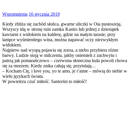
Wspomnienia
16 stycznia 2019
Kiedy zbliża się zachód słońca, gwarne uliczki w Oia pustoszeją.
Wszyscy idą w stronę ruin zamku Kastro lub jednej z dziesiątek
kawiarni z widokiem na kalderę, gdzie na małym tarasie, przy
lampce wyśmienitego wina, można napawać oczy niezwykłym
widokiem.
Najpierw nad wyspą pojawia się zorza, a niebo przybiera różne
barwy. Ludzie stoją w milczeniu, jakby oniemieli z zachwytu i
patrzą jak pomarańczowo – czerwona słoneczna kula powoli chowa
się za morzem. Kiedy znika całują się, przytulają…
– Kocham Cię, i love you, yo te amo, je t’aime – mówią do siebie w
wielu językach świata.
W powietrzu czuć miłość. Santorini to miłość!