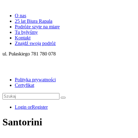
O nas
25 lat Biura Rapala
Podróże szyte na miarę
Tu byłyśmy
Kontakt
Znajdź swoją podróż
ul. Pułaskiego 781 780 078
Polityka prywatności
Certyfikat
Login or
Register
Santorini