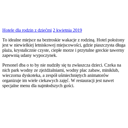
Hotele dla rodzin z dziećmi
2 kwietnia 2019
To idealne miejsce na beztroskie wakacje z rodziną. Hotel położony
jest w niewielkiej letniskowej miejscowości, gdzie piaszczysta długa
plaża, krystalicznie czyste, ciepłe morze i przytulne greckie tawerny
zapewnią udany wypoczynek.
Personel dba o to by nie nudziły się tu zwłaszcza dzieci. Czeka na
nich park wodny ze zjeżdżalniami, wodny plac zabaw, miniklub,
wieczorna dyskoteka, a zespół uśmiechniętych animatorów
organizuje im wiele ciekawych zajęć. W restauracji jest nawet
specjalne menu dla najmłodszych gości.