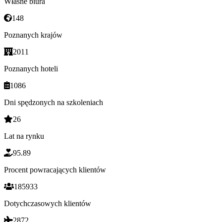
Własne biura
148
Poznanych krajów
2011
Poznanych hoteli
1086
Dni spędzonych na szkoleniach
26
Lat na rynku
95.89
Procent powracających klientów
185933
Dotychczasowych klientów
2872