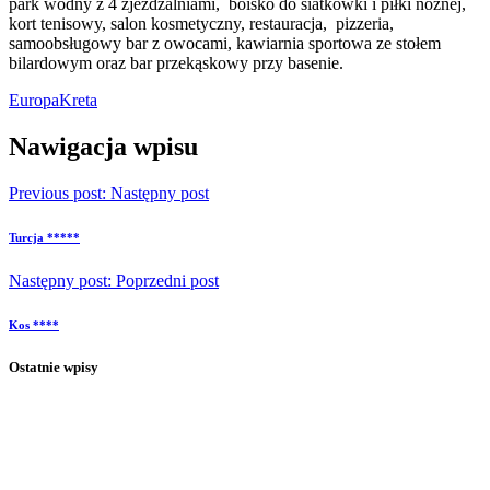
park wodny z 4 zjeżdżalniami, boisko do siatkówki i piłki nożnej,
kort tenisowy, salon kosmetyczny, restauracja, pizzeria,
samoobsługowy bar z owocami, kawiarnia sportowa ze stołem
bilardowym oraz bar przekąskowy przy basenie.
Europa
Kreta
Nawigacja wpisu
Previous post:
Następny post
Turcja *****
Następny post:
Poprzedni post
Kos ****
Ostatnie wpisy