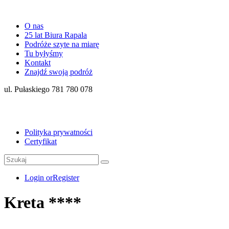
O nas
25 lat Biura Rapala
Podróże szyte na miarę
Tu byłyśmy
Kontakt
Znajdź swoją podróż
ul. Pułaskiego 781 780 078
Polityka prywatności
Certyfikat
Login or
Register
Kreta ****