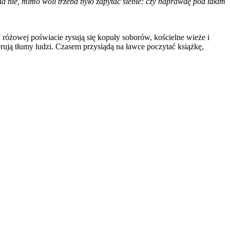
na nie, mimo woli trzeba było zapytać siebie: czy naprawdę pod takim
W różowej poświacie rysują się kopuły soborów, kościelne wieże i
ują tłumy ludzi. Czasem przysiądą na ławce poczytać książkę,