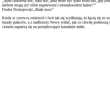
„Była cudowna noc, taka noc, jaka może być tylko wówczas, gdy jeste
niebem mogą żyć różni zagniewani i niezadowoleni ludzie?”
Fiodor Dostojewski „Białe noce”
Kiedy w czerwcu zmierzch i świt tak się wydłużają, że łączą się ze s
fasady pałaców, a z nadbrzeży Newy widać, jak co chwilę podnoszą 
czasem zapatrzą się na przepływające kanałami statki.