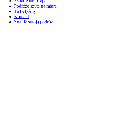
25 lat Biura Rapala
Podróże szyte na miarę
Tu byłyśmy
Kontakt
Znajdź swoją podróż