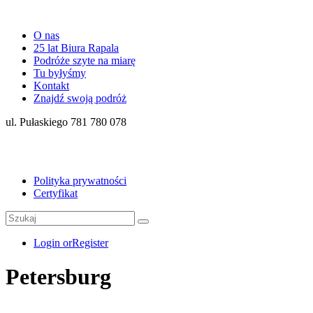
O nas
25 lat Biura Rapala
Podróże szyte na miarę
Tu byłyśmy
Kontakt
Znajdź swoją podróż
ul. Pułaskiego 781 780 078
Polityka prywatności
Certyfikat
Login or
Register
Petersburg