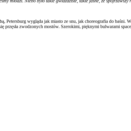
śmy młodzi. Niebo było takie gwiaździste, takie jasne, że spojrzawszy 
obą, Petersburg wygląda jak miasto ze snu, jak choreografia do baśni. 
się przęsła zwodzonych mostów. Szerokimi, pięknymi bulwarami spacer