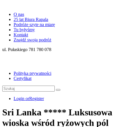
O nas
25 lat Biura Rapala
Podróże szyte na miarę
Tu byłyśmy
Kontakt
Znajdź swoją podróż
ul. Pułaskiego 781 780 078
Polityka prywatności
Certyfikat
Login or
Register
Sri Lanka ***** Luksusowa
wioska wśród ryżowych pól