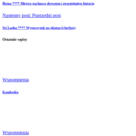
Birma **** Miejsce pachnące drewnem i przesiąknięte historią
Następny post:
Poprzedni post
Sri Lanka **** Wypoczynek na plantacji herbaty
Ostatnie wpisy
Wspomnienia
Kambodża
Wspomnienia