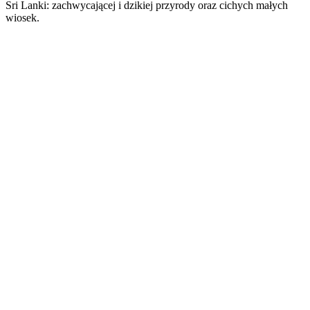
Sri Lanki: zachwycającej i dzikiej przyrody oraz cichych małych
wiosek.