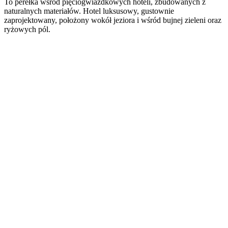
To perełka wśród pięciogwiazdkowych hoteli, zbudowanych z
naturalnych materiałów. Hotel luksusowy, gustownie
zaprojektowany, położony wokół jeziora i wśród bujnej zieleni oraz
ryżowych pól.