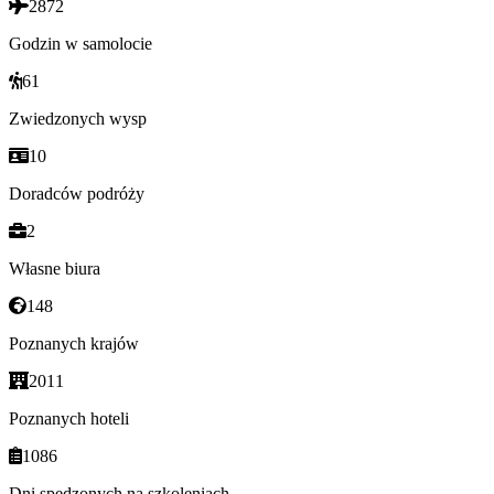
2872
Godzin w samolocie
61
Zwiedzonych wysp
10
Doradców podróży
2
Własne biura
148
Poznanych krajów
2011
Poznanych hoteli
1086
Dni spędzonych na szkoleniach