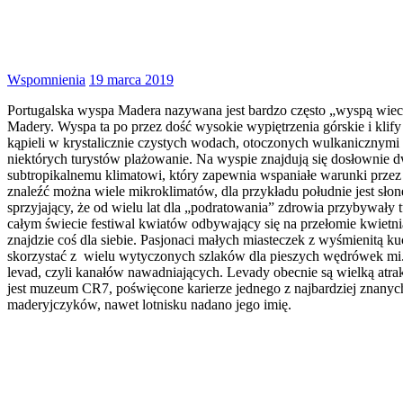
Wspomnienia
19 marca 2019
Portugalska wyspa Madera nazywana jest bardzo często „wyspą wieczn
Madery. Wyspa ta po przez dość wysokie wypiętrzenia górskie i klify
kąpieli w krystalicznie czystych wodach, otoczonych wulkanicznymi k
niektórych turystów plażowanie. Na wyspie znajdują się dosłownie 
subtropikalnemu klimatowi, który zapewnia wspaniałe warunki przez c
znaleźć można wiele mikroklimatów, dla przykładu południe jest słonec
sprzyjający, że od wielu lat dla „podratowania” zdrowia przybywały t
całym świecie festiwal kwiatów odbywający się na przełomie kwietn
znajdzie coś dla siebie. Pasjonaci małych miasteczek z wyśmienitą k
skorzystać z wielu wytyczonych szlaków dla pieszych wędrówek mi.
levad, czyli kanałów nawadniających. Levady obecnie są wielką atr
jest muzeum CR7, poświęcone karierze jednego z najbardziej znanych p
maderyjczyków, nawet lotnisku nadano jego imię.