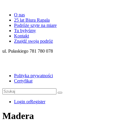
O nas
25 lat Biura Rapala
Podróże szyte na miarę
Tu byłyśmy
Kontakt
Znajdź swoją podróż
ul. Pułaskiego 781 780 078
Polityka prywatności
Certyfikat
Login or
Register
Madera