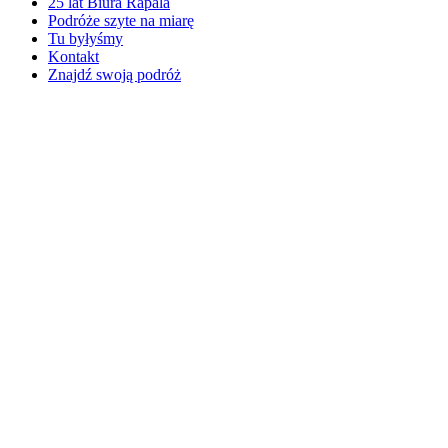
25 lat Biura Rapala
Podróże szyte na miarę
Tu byłyśmy
Kontakt
Znajdź swoją podróż