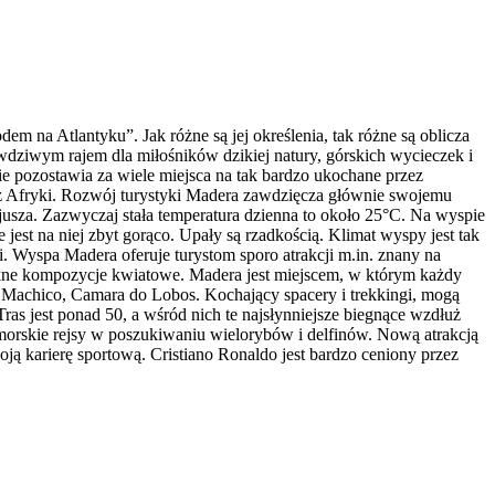
 na Atlantyku”. Jak różne są jej określenia, tak różne są oblicza
awdziwym rajem dla miłośników dzikiej natury, górskich wycieczek i
nie pozostawia za wiele miejsca na tak bardzo ukochane przez
y z Afryki. Rozwój turystyki Madera zawdzięcza głównie swojemu
sjusza. Zazwyczaj stała temperatura dzienna to około 25°C. Na wyspie
 jest na niej zbyt gorąco. Upały są rzadkością. Klimat wyspy jest tak
ki. Wyspa Madera oferuje turystom sporo atrakcji m.in. znany na
iękne kompozycje kwiatowe. Madera jest miejscem, w którym każdy
a, Machico, Camara do Lobos. Kochający spacery i trekkingi, mogą
ras jest ponad 50, a wśród nich te najsłynniejsze biegnące wzdłuż
morskie rejsy w poszukiwaniu wielorybów i delfinów. Nową atrakcją
oją karierę sportową. Cristiano Ronaldo jest bardzo ceniony przez