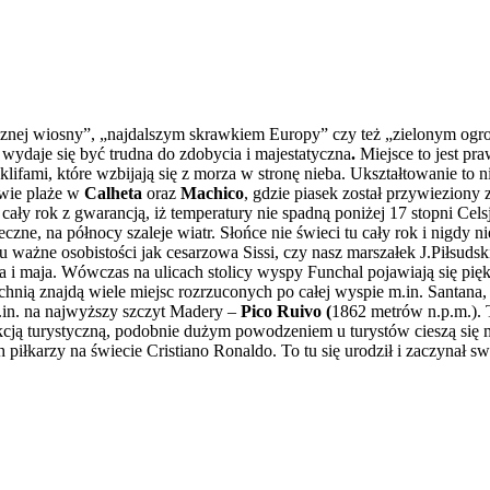
ej wiosny”, „najdalszym skrawkiem Europy” czy też „zielonym ogrodem
 wydaje się być trudna do zdobycia i majestatyczna
.
Miejsce to jest pr
lifami, które wzbijają się z morza w stronę nieba. Ukształtowanie to 
dwie plaże w
Calheta
oraz
Machico
, gdzie piasek został przywiezion
ały rok z gwarancją, iż temperatury nie spadną poniżej 17 stopni Cel
zne, na północy szaleje wiatr. Słońce nie świeci tu cały rok i nigdy nie
u ważne osobistości jak cesarzowa Sissi, czy nasz marszałek J.Piłsuds
ia i maja. Wówczas na ulicach stolicy wyspy Funchal pojawiają się p
uchnią znajdą wiele miejsc rozrzuconych po całej wyspie m.in. Santan
in. na najwyższy szczyt Madery –
Pico Ruivo (
1862 metrów n.p.m.). T
akcją turystyczną, podobnie dużym powodzeniem u turystów cieszą się 
iłkarzy na świecie Cristiano Ronaldo. To tu się urodził i zaczynał sw